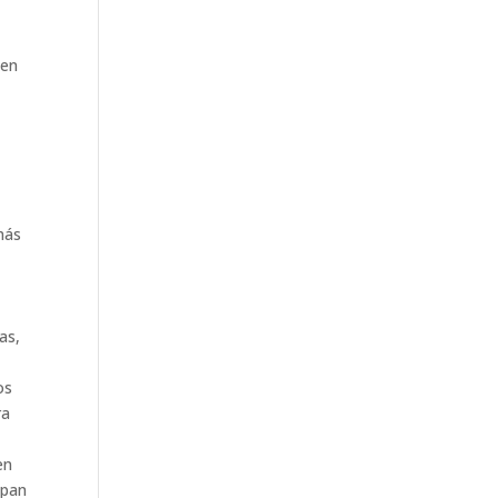
 en
más
n
as,
os
ra
en
pan