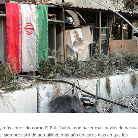
a, más conocido como El Pali: “habría que hacer más pavías de bacala
, siempre está de actualidad, más aún en estos días en que los