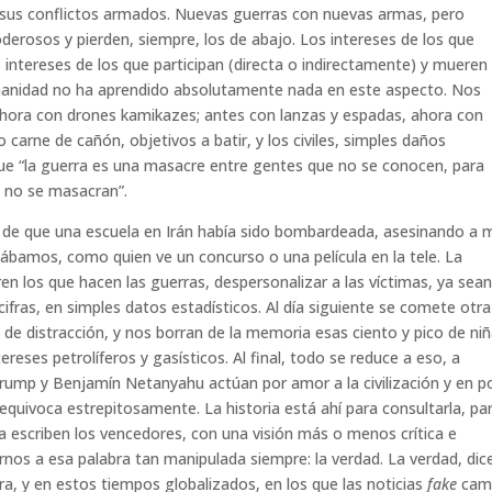
us conflictos armados. Nuevas guerras con nuevas armas, pero
erosos y pierden, siempre, los de abajo. Los intereses de los que
intereses de los que participan (directa o indirectamente) y mueren
humanidad no ha aprendido absolutamente nada en este aspecto. Nos
hora con drones kamikazes; antes con lanzas y espadas, ahora con
 carne de cañón, objetivos a batir, y los civiles, simples daños
 que “la guerra es una masacre entre gentes que no se conocen, para
 no se masacran”.
cia de que una escuela en Irán había sido bombardeada, asesinando a 
zábamos, como quien ve un concurso o una película en la tele. La
ren los que hacen las guerras, despersonalizar a las víctimas, ya sea
 cifras, en simples datos estadísticos. Al día siguiente se comete otra
de distracción, y nos borran de la memoria esas ciento y pico de niñ
tereses petrolíferos y gasísticos. Al final, todo se reduce a eso, a
rump y Benjamín Netanyahu actúan por amor a la civilización y en p
 equivoca estrepitosamente. La historia está ahí para consultarla, pa
 la escriben los vencedores, con una visión más o menos crítica e
nos a esa palabra tan manipulada siempre: la verdad. La verdad, dic
ra, y en estos tiempos globalizados, en los que las noticias
fake
cam