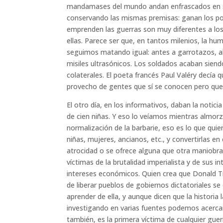
mandamases del mundo andan enfrascados en s
conservando las mismas premisas: ganan los pod
emprenden las guerras son muy diferentes a los 
ellas. Parece ser que, en tantos milenios, la 
seguimos matando igual: antes a garrotazos, a
misiles ultrasónicos. Los soldados acaban siendo
colaterales. El poeta francés Paul Valéry decía
provecho de gentes que sí se conocen pero que
El otro día, en los informativos, daban la noti
de cien niñas. Y eso lo veíamos mientras almor
normalización de la barbarie, eso es lo que quie
niñas, mujeres, ancianos, etc., y convertirlas en
atrocidad o se ofrece alguna que otra maniobra 
víctimas de la brutalidad imperialista y de sus in
intereses económicos. Quien crea que Donald T
de liberar pueblos de gobiernos dictatoriales se
aprender de ella, y aunque dicen que la historia
investigando en varias fuentes podemos acercar
también, es la primera víctima de cualquier guer