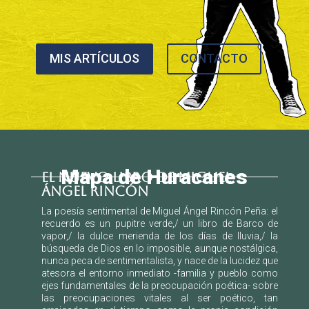
MIS ARTÍCULOS
CONTACTO
Mapa de Huracanes
EL NUEVO LIBRO DE MIGUEL
ÁNGEL RINCÓN
La poesía sentimental de Miguel Ángel Rincón Peña: el
recuerdo es un pupitre verde,/ un libro de Barco de
vapor,/ la dulce merienda de los días de lluvia,/ la
búsqueda de Dios en lo imposible, aunque nostálgica,
nunca peca de sentimentalista, y nace de la lucidez que
atesora el entorno inmediato -familia y pueblo como
ejes fundamentales de la preocupación poética- sobre
las preocupaciones vitales al ser poético, tan