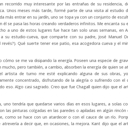
un recorrido muy interesante por las entrañas de su residencia, 
tica. Unos meses más tarde, formé parte de una visita al estudio 
Nada más entrar en su jardín, uno se topa ya con un conjunto de escul
en él se pasa las horas creando verdaderos infinitos. Me encanta su e
 hecho a uno de estos lugares fue hace tan solo unas semanas, en A
 a su estudio-cueva, que comparte con su padre, José Manuel D
a al revés?). Qué suerte tener ese patio, esa acogedora cueva y el mi
to cómo se me va disipando la energía. Poseen una especie de gra
n mucho, pero también, a cambio, absorben la energía de quien se a
el artista de turno me esté explicando alguna de sus obras, 
ente concentrado, disfrutando de la alegría o sufriendo con el 
o eso. Algo casi sagrado. Creo que fue Chagall quien dijo que el ar
, uno tendría que quedarse varios días en esos lugares, a solas co
on las pinturas colgadas en las paredes o apiladas en algún rincón 
te, como se hace con un atardecer o con el cauce de un río. Porq
e atrevería a decir que, en ocasiones, la mejora. Kant dijo que el ar