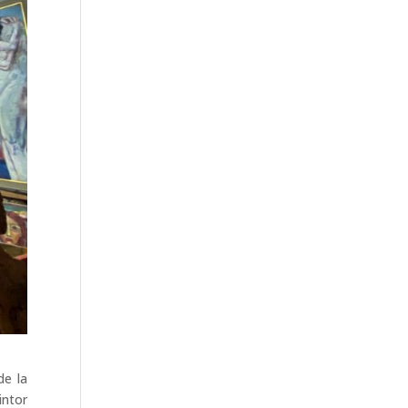
de la
intor