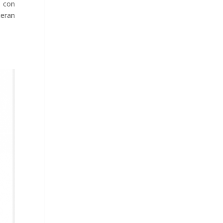
o con
ieran