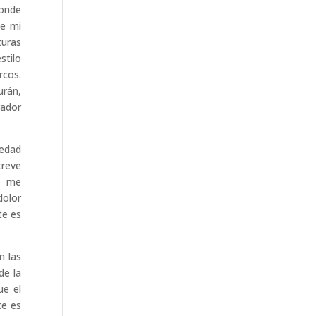
donde
de mi
turas
stilo
rcos.
urán,
rador
vedad
treve
yo me
dolor
te es
n las
de la
ue el
te es