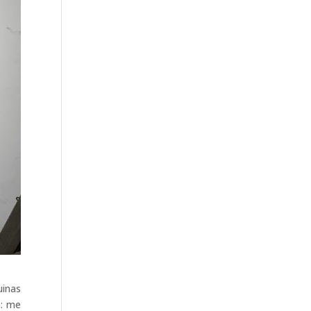
uinas
a: me