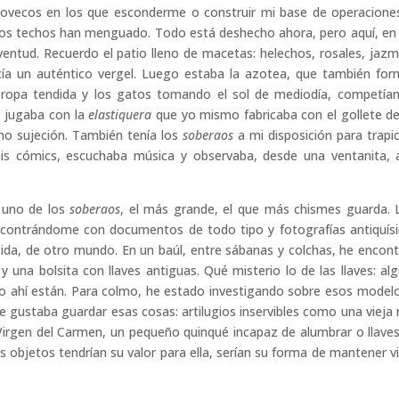
covecos en los que esconderme o construir mi base de operacione
y los techos han menguado. Todo está deshecho ahora, pero aquí, en
ventud. Recuerdo el patio lleno de macetas: helechos, rosales, jazm
arecía un auténtico vergel. Luego estaba la azotea, que también fo
 la ropa tendida y los gatos tomando el sol de mediodía, competía
O jugaba con la
elastiquera
que yo mismo fabricaba con el gollete d
omo sujeción. También tenía los
soberaos
a mi disposición para trapi
mis cómics, escuchaba música y observaba, desde una ventanita, 
n uno de los
soberaos
, el más grande, el que más chismes guarda. 
ncontrándome con documentos de todo tipo y fotografías antiquís
da, de otro mundo. En un baúl, entre sábanas y colchas, he encon
y una bolsita con llaves antiguas. Qué misterio lo de las llaves: al
pero ahí están. Para colmo, he estado investigando sobre esos model
le gustaba guardar esas cosas: artilugios inservibles como una vieja 
Virgen del Carmen, un pequeño quinqué incapaz de alumbrar o llave
objetos tendrían su valor para ella, serían su forma de mantener vi