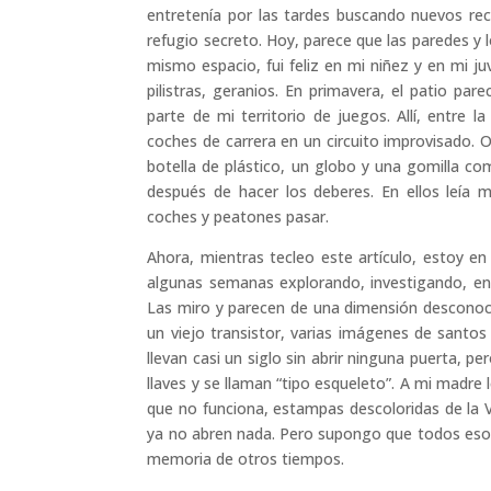
entretenía por las tardes buscando nuevos re
refugio secreto. Hoy, parece que las paredes 
mismo espacio, fui feliz en mi niñez y en mi ju
pilistras, geranios. En primavera, el patio p
parte de mi territorio de juegos. Allí, entre
coches de carrera en un circuito improvisado. 
botella de plástico, un globo y una gomilla c
después de hacer los deberes. En ellos leía 
coches y peatones pasar.
Ahora, mientras tecleo este artículo, estoy e
algunas semanas explorando, investigando, e
Las miro y parecen de una dimensión desconoci
un viejo transistor, varias imágenes de santos 
llevan casi un siglo sin abrir ninguna puerta, 
llaves y se llaman “tipo esqueleto”. A mi madre 
que no funciona, estampas descoloridas de la 
ya no abren nada. Pero supongo que todos esos 
memoria de otros tiempos.