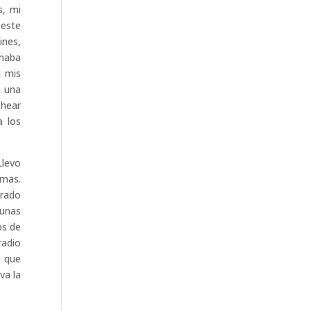
s, mi
 este
ines,
rmaba
n mis
e una
chear
a los
Llevo
imas.
trado
gunas
os de
radio
s que
va la