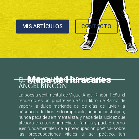
MIS ARTÍCULOS
CONTACTO
Mapa de Huracanes
EL NUEVO LIBRO DE MIGUEL
ÁNGEL RINCÓN
La poesía sentimental de Miguel Ángel Rincón Peña: el
recuerdo es un pupitre verde,/ un libro de Barco de
vapor,/ la dulce merienda de los días de lluvia,/ la
búsqueda de Dios en lo imposible, aunque nostálgica,
nunca peca de sentimentalista, y nace de la lucidez que
atesora el entorno inmediato -familia y pueblo como
ejes fundamentales de la preocupación poética- sobre
las preocupaciones vitales al ser poético, tan