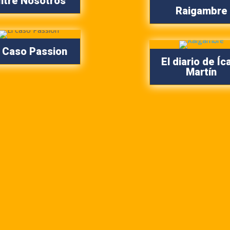
ntre Nosotros
Raigambre
l Caso Passion
El diario de Íc
Martín