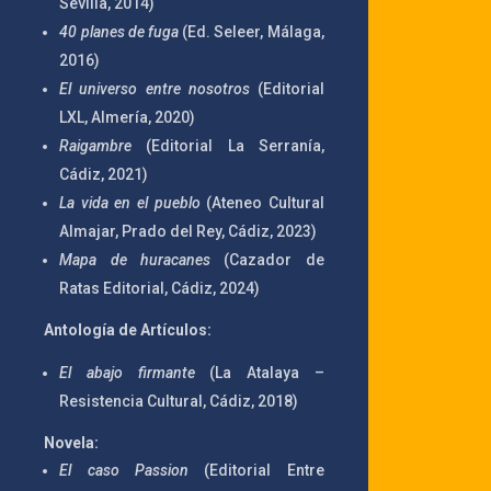
Sevilla, 2014)
40 planes de fuga
(Ed. Seleer, Málaga,
2016)
El universo entre nosotros
(Editorial
LXL, Almería, 2020)
Raigambre
(Editorial La Serranía,
Cádiz, 2021)
La vida en el pueblo
(Ateneo Cultural
Almajar, Prado del Rey, Cádiz, 2023)
Mapa de huracanes
(Cazador de
Ratas Editorial, Cádiz, 2024)
Antología de Artículos:
El abajo firmante
(La Atalaya –
Resistencia Cultural, Cádiz, 2018)
Novela:
El caso Passion
(Editorial Entre