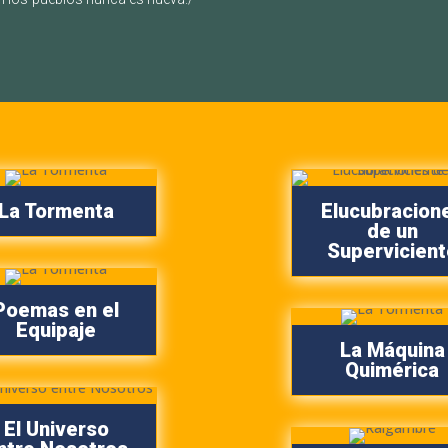
La Tormenta
Elucubracion
de un
Supervicient
Poemas en el
Equipaje
La Máquina
Quimérica
El Universo