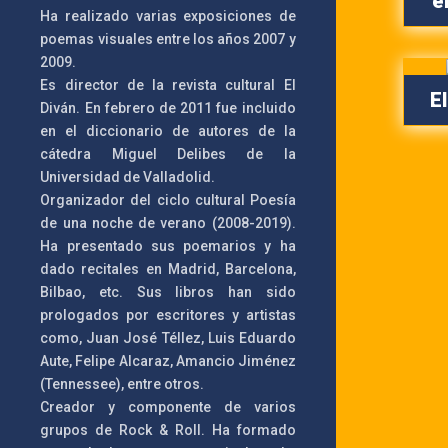
e
Ha realizado varias exposiciones de
poemas visuales entre los años 2007 y
2009.
Es director de la revista cultural El
E
Diván. En febrero de 2011 fue incluido
en el diccionario de autores de la
cátedra Miguel Delibes de la
Universidad de Valladolid.
Organizador del ciclo cultural Poesía
de una noche de verano (2008-2019).
Ha presentado sus poemarios y ha
dado recitales en Madrid, Barcelona,
Bilbao, etc. Sus libros han sido
prologados por escritores y artistas
como, Juan José Téllez, Luis Eduardo
Aute, Felipe Alcaraz, Amancio Jiménez
(Tennessee), entre otros.
Creador y componente de varios
grupos de Rock & Roll. Ha formado