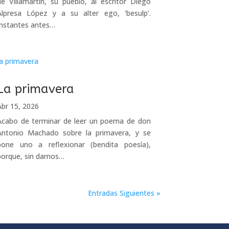
de Villamartín, su pueblo, al escritor Diego
Alpresa López y a su alter ego, ‘besulp’.
Instantes antes…
La primavera
Abr 15, 2026
Acabo de terminar de leer un poema de don
Antonio Machado sobre la primavera, y se
pone uno a reflexionar (bendita poesía),
porque, sin darnos…
Entradas Siguientes »