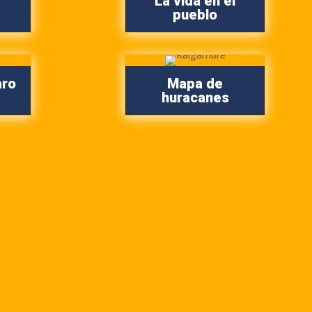
La vida en el
pueblo
aro
Mapa de
huracanes