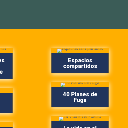
es
Espacios
compartidos
e
40 Planes de
Fuga