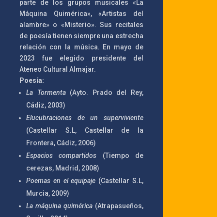
parte de los grupos musicales «La
Máquina Quimérica», «Artistas del
alambre» o «Misterio». Sus recitales
de poesía tienen siempre una estrecha
relación con la música.
En mayo de
2023 fue elegido presidente del
Ateneo Cultural Almajar.
Poesía:
La Tormenta
(Ayto. Prado del Rey,
Cádiz, 2003)
Elucubraciones de un superviviente
(Castellar S.L, Castellar de la
Frontera, Cádiz, 2006)
Espacios compartidos
(Tiempo de
cerezas, Madrid, 2008)
Poemas en el equipaje
(Castellar S.L,
Murcia, 2009)
La máquina quimérica
(Atrapasueños,